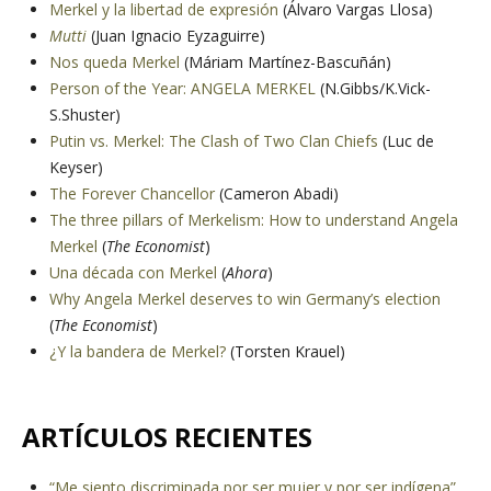
Merkel y la libertad de expresión
(Álvaro Vargas Llosa)
Mutti
(Juan Ignacio Eyzaguirre)
Nos queda Merkel
(Máriam Martínez-Bascuñán)
Person of the Year: ANGELA MERKEL
(N.Gibbs/K.Vick-
S.Shuster)
Putin vs. Merkel: The Clash of Two Clan Chiefs
(Luc de
Keyser)
The Forever Chancellor
(Cameron Abadi)
The three pillars of Merkelism: How to understand Angela
Merkel
(
The Economist
)
Una década con Merkel
(
Ahora
)
Why Angela Merkel deserves to win Germany’s election
(
The Economist
)
¿Y la bandera de Merkel?
(Torsten Krauel)
ARTÍCULOS RECIENTES
“Me siento discriminada por ser mujer y por ser indígena”