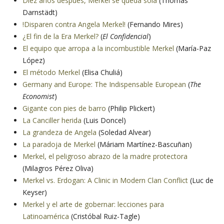
Diez años después, Merkel se queda sola
(Thomas
Darnstädt)
!Disparen contra Angela Merkel!
(Fernando Mires)
¿El fin de la Era Merkel?
(
El Confidencial
)
El equipo que arropa a la incombustible Merkel
(María-Paz
López)
El método Merkel
(Elisa Chuliá)
Germany and Europe: The Indispensable European
(
The
Economist
)
Gigante con pies de barro
(Philip Plickert)
La Canciller herida
(Luis Doncel)
La grandeza de Angela
(Soledad Alvear)
La paradoja de Merkel
(Máriam Martínez-Bascuñan)
Merkel, el peligroso abrazo de la madre protectora
(Milagros Pérez Oliva)
Merkel vs. Erdogan: A Clinic in Modern Clan Conflict
(Luc de
Keyser)
Merkel y el arte de gobernar: lecciones para
Latinoamérica
(Cristóbal Ruiz-Tagle)