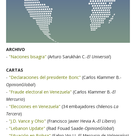
ARCHIVO
-
"Naciones bisagra"
(Arturo Sarukhán C.-
El Universal
)
CARTAS
-
"Declaraciones del presidente Boric"
(Carlos Klammer B.-
OpinionGlobal
)
-
"Fraude electoral en Venezuela"
(Carlos Klammer B.-
El
Mercurio
)
-
"Elecciones en Venezuela"
(34 embajadores chilenos-
La
Tercera
)
-
"J.D. Vance y Ohio"
(Francisco Javier Hevia A.-
El Líbero
)
-
"Lebanon Update"
(Riad Fouad Saade-
OpinionGlobal
)
-
"Situación en Bolivia"
(Fabio Vio U.-
El Mercurio de Valparaíso
)