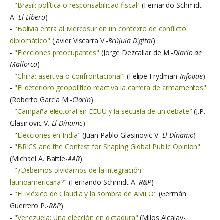
-
"Brasil: política o responsabilidad fiscal"
(Fernando Schmidt
A.-
El Líbero
)
-
"Bolivia entra al Mercosur en un contexto de conflicto
diplomático"
(Javier Viscarra V.-
Brújula Digital
)
-
"Elecciones preocupantes"
(Jorge Dezcallar de M.-
Diario de
Mallorca
)
-
"China: asertiva o confrontacional"
(Felipe Frydman-
Infobae
)
-
"El deterioro geopolítico reactiva la carrera de armamentos"
(Roberto García M.-
Clarín
)
-
"Campaña electoral en EEUU y la secuela de un debate"
(J.P.
Glasinovic V.-
El Dínamo
)
-
"Elecciones en India"
(Juan Pablo Glasinovic V.-
El Dínamo
)
-
"BRICS and the Contest for Shaping Global Public Opinion"
(Michael A. Battle-
AAR
)
-
"¿Debemos olvidarnos de la integración
latinoamericana?"
(Fernando Schmidt A.-
R&P
)
-
"El México de Claudia y la sombra de AMLO"
(Germán
Guerrero P.-
R&P
)
-
"Venezuela: Una elección en dictadura"
(Milos Alcalay-