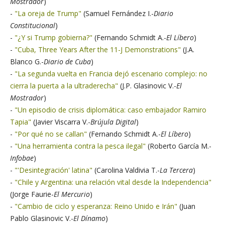
Mostrador
)
-
"La oreja de Trump"
(Samuel Fernández I.-
Diario
Constitucional
)
-
"¿Y si Trump gobierna?"
(Fernando Schmidt A.-
El Líbero
)
-
"Cuba, Three Years After the 11-J Demonstrations"
(J.A.
Blanco G.-
Diario de Cuba
)
-
"La segunda vuelta en Francia dejó escenario complejo: no
cierra la puerta a la ultraderecha"
(J.P. Glasinovic V.-
El
Mostrador
)
-
"Un episodio de crisis diplomática: caso embajador Ramiro
Tapia"
(Javier Viscarra V.-
Brújula Digital
)
-
"Por qué no se callan"
(Fernando Schmidt A.-
El Líbero
)
-
"Una herramienta contra la pesca ilegal"
(Roberto García M.-
Infobae
)
-
"'Desintegración' latina"
(Carolina Valdivia T.-
La Tercera
)
-
"Chile y Argentina: una relación vital desde la Independencia"
(Jorge Faurie-
El Mercurio
)
-
"Cambio de ciclo y esperanza: Reino Unido e Irán"
(Juan
Pablo Glasinovic V.-
El Dínamo
)