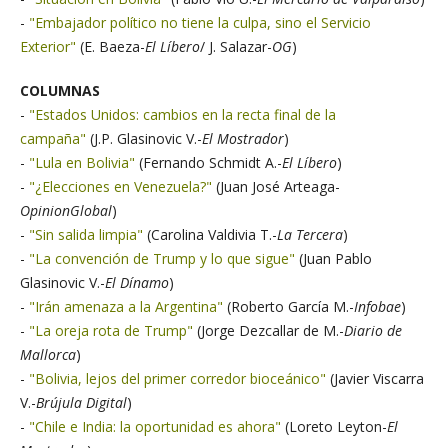
-
"Embajador político no tiene la culpa, sino el Servicio
Exterior"
(E. Baeza-
El Líbero
/ J. Salazar-
OG
)
COLUMNAS
-
"Estados Unidos: cambios en la recta final de la
campaña"
(J.P. Glasinovic V.-
El Mostrador
)
-
"Lula en Bolivia"
(Fernando Schmidt A.-
El Líbero
)
-
"¿Elecciones en Venezuela?"
(Juan José Arteaga-
OpinionGlobal
)
-
"Sin salida limpia"
(Carolina Valdivia T.-
La Tercera
)
-
"La convención de Trump y lo que sigue"
(Juan Pablo
Glasinovic V.-
El Dínamo
)
-
"Irán amenaza a la Argentina"
(Roberto García M.-
Infobae
)
-
"La oreja rota de Trump"
(Jorge Dezcallar de M.-
Diario de
Mallorca
)
-
"Bolivia, lejos del primer corredor bioceánico"
(Javier Viscarra
V.-
Brújula Digital
)
-
"Chile e India: la oportunidad es ahora"
(Loreto Leyton-
El